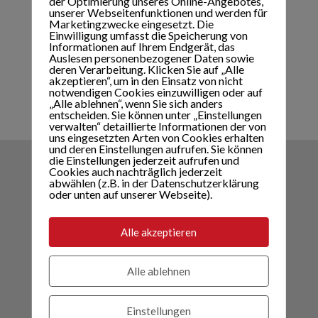
der Optimierung unseres Online-Angebotes,
unserer Webseitenfunktionen und werden für
Marketingzwecke eingesetzt. Die
Einwilligung umfasst die Speicherung von
Informationen auf Ihrem Endgerät, das
Auslesen personenbezogener Daten sowie
deren Verarbeitung. Klicken Sie auf „Alle
akzeptieren“, um in den Einsatz von nicht
notwendigen Cookies einzuwilligen oder auf
„Alle ablehnen“, wenn Sie sich anders
entscheiden. Sie können unter „Einstellungen
verwalten“ detaillierte Informationen der von
uns eingesetzten Arten von Cookies erhalten
und deren Einstellungen aufrufen. Sie können
die Einstellungen jederzeit aufrufen und
Cookies auch nachträglich jederzeit
MVZ Kaltenbach
abwählen (z.B. in der Datenschutzerklärung
oder unten auf unserer Webseite).
Dorfplatz 3, A-6272 Kaltenbach
T: +43 (0)5283 – 2858, Fax: DW - 58
Alle akzeptieren
Mail:
office@medvz.at
Öffnungszeiten
Alle ablehnen
Einstellungen
MVZ Fügen