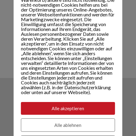
nicht-notwendigen Cookies helfen uns bei
der Optimierung unseres Online-Angebotes,
unserer Webseitenfunktionen und werden für
Marketingzwecke eingesetzt. Die
Einwilligung umfasst die Speicherung von
Informationen auf Ihrem Endgerät, das
Auslesen personenbezogener Daten sowie
deren Verarbeitung. Klicken Sie auf „Alle
akzeptieren“, um in den Einsatz von nicht
notwendigen Cookies einzuwilligen oder auf
„Alle ablehnen“, wenn Sie sich anders
entscheiden. Sie können unter „Einstellungen
verwalten“ detaillierte Informationen der von
uns eingesetzten Arten von Cookies erhalten
und deren Einstellungen aufrufen. Sie können
die Einstellungen jederzeit aufrufen und
Cookies auch nachträglich jederzeit
abwählen (z.B. in der Datenschutzerklärung
oder unten auf unserer Webseite).
MVZ Kaltenbach
Dorfplatz 3, A-6272 Kaltenbach
Alle akzeptieren
T: +43 (0)5283 – 2858, Fax: DW - 58
Mail:
office@medvz.at
Alle ablehnen
Öffnungszeiten