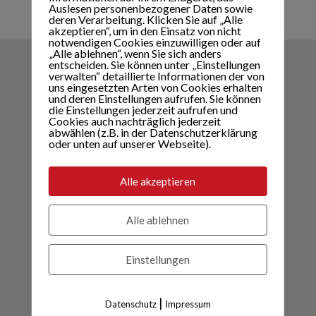
Auslesen personenbezogener Daten sowie
deren Verarbeitung. Klicken Sie auf „Alle
akzeptieren“, um in den Einsatz von nicht
notwendigen Cookies einzuwilligen oder auf
„Alle ablehnen“, wenn Sie sich anders
entscheiden. Sie können unter „Einstellungen
verwalten“ detaillierte Informationen der von
MVZ Kaltenbach
uns eingesetzten Arten von Cookies erhalten
und deren Einstellungen aufrufen. Sie können
Dorfplatz 3, A-6272 Kaltenbach
die Einstellungen jederzeit aufrufen und
Cookies auch nachträglich jederzeit
T: +43 (0)5283 – 2858, Fax: DW - 58
abwählen (z.B. in der Datenschutzerklärung
oder unten auf unserer Webseite).
Mail:
office@medvz.at
Öffnungszeiten
Alle akzeptieren
MVZ Fügen
Alle ablehnen
Hochfügenerstraße 77, A-6263 Fügen
T: +43 (0)5288 – 20 112, Fax: DW - 12
Einstellungen
|
Datenschutz
Impressum