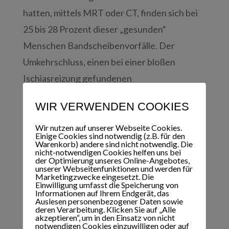
hatten, mittels MRT oder CT, finden sich bei
25 bis 28 Prozent dieser „gesunden“
Menschen Bandscheibenvorfälle. Der
Umkehrschluss, einen bei einer bloßen
Ischiasreizung gefundenen
Bandscheibenvorfall als den Quell des Übels
WIR VERWENDEN COOKIES
anzusprechen und zu operieren, kann daher
falsch sein.
Wir nutzen auf unserer Webseite Cookies.
Einige Cookies sind notwendig (z.B. für den
Ein Arzt kann die Diagnose stellen. Ein
Warenkorb) andere sind nicht notwendig. Die
nicht-notwendigen Cookies helfen uns bei
Bandscheibenvorfall kann zu einem
der Optimierung unseres Online-Angebotes,
unserer Webseitenfunktionen und werden für
positiven Lasègue-Zeichen und Kernig-
Marketingzwecke eingesetzt. Die
Einwilligung umfasst die Speicherung von
Zeichen führen. Häufig wird diese durch
Informationen auf Ihrem Endgerät, das
Auslesen personenbezogener Daten sowie
bildgebende Verfahren unterstützt. Eine
deren Verarbeitung. Klicken Sie auf „Alle
akzeptieren“, um in den Einsatz von nicht
rasche Behandlung kann schädliche Folgen
notwendigen Cookies einzuwilligen oder auf