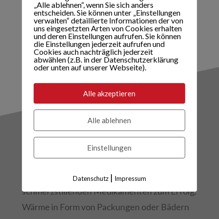
„Alle ablehnen“, wenn Sie sich anders
(etwa einen auf Dauer abgeschwächten
entscheiden. Sie können unter „Einstellungen
verwalten“ detaillierte Informationen der von
Fußheber) minimieren. Ein Arzt sollte daher
uns eingesetzten Arten von Cookies erhalten
und deren Einstellungen aufrufen. Sie können
auf jeden Fall aufgesucht werden.
die Einstellungen jederzeit aufrufen und
Cookies auch nachträglich jederzeit
abwählen (z.B. in der Datenschutzerklärung
oder unten auf unserer Webseite).
Alle akzeptieren
Alle ablehnen
BEHANDLUNG:
Einstellungen
In den meisten Fällen (ca. 90 %) führt eine
konservative Behandlung mit Schonung und
|
Datenschutz
Impressum
schmerzstillenden Medikamenten zum Erfolg.
Wärme in Form von Packungen oder Bädern